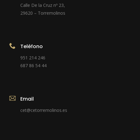
Calle De la Cruz nº 23,
29620 – Torremolinos
Teléfono
951 214 246
687 86 54 44
Email
cet@cetorremolinos.es