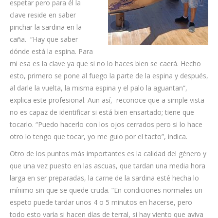
espetar pero para él la
clave reside en saber
pinchar la sardina en la
caña. “Hay que saber
dónde está la espina. Para
mi esa es la clave ya que si no lo haces bien se caerá. Hecho
esto, primero se pone al fuego la parte de la espina y después,
al darle la vuelta, la misma espina y el palo la aguantan”,
explica este profesional. Aun así, reconoce que a simple vista
no es capaz de identificar si está bien ensartado; tiene que
tocarlo. “Puedo hacerlo con los ojos cerrados pero si lo hace
otro lo tengo que tocar, yo me guio por el tacto”, indica.
Otro de los puntos más importantes es la calidad del género y
que una vez puesto en las ascuas, que tardan una media hora
larga en ser preparadas, la carne de la sardina esté hecha lo
mínimo sin que se quede cruda. “En condiciones normales un
espeto puede tardar unos 4 o 5 minutos en hacerse, pero
todo esto varía si hacen días de terral, si hay viento que aviva