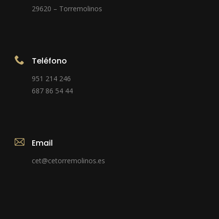
29620 – Torremolinos
Teléfono
951 214 246
687 86 54 44
Email
cet@cetorremolinos.es