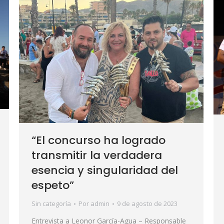
“El concurso ha logrado
transmitir la verdadera
esencia y singularidad del
espeto”
Sin categoría
Por
admin
9 de agosto de 2023
Entrevista a Leonor García-Agua – Responsable